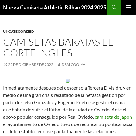
Buscar
Nueva Camiseta Athletic Bilbao 2024 2025
SALTAR
MENÚ
AL
PRINCI
CONTENIDO
UNCATEGORIZED
CAMISETAS BARATAS EL
CORTE INGLES
22 DE DICIEMBRE DE 2022
DEALCOOLYA
Inmediatamente después del descenso a Tercera División, y en
medio de una gran crisis resultado de la nefasta gestión por
parte de Celso González y Eugenio Prieto, se gestó el cisma
que habría de sufrir el fútbol de la ciudad de Oviedo. Ante el
apoyo popular conseguido por Real Oviedo,
camiseta de japon
el ayuntamiento de Oviedo tuvo que rectificar su política hacia
el club restableciéndose paulatinamente las relaciones