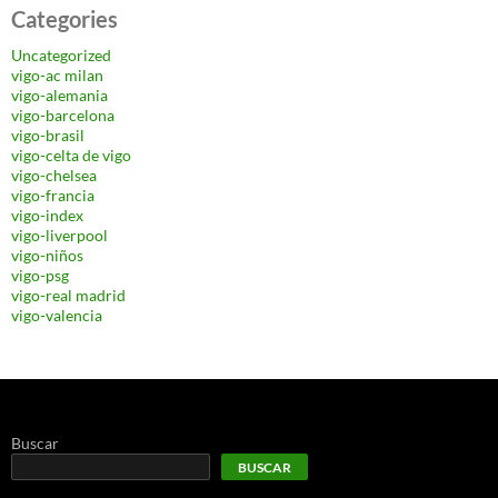
Categories
Uncategorized
vigo-ac milan
vigo-alemania
vigo-barcelona
vigo-brasil
vigo-celta de vigo
vigo-chelsea
vigo-francia
vigo-index
vigo-liverpool
vigo-niños
vigo-psg
vigo-real madrid
vigo-valencia
Buscar
BUSCAR