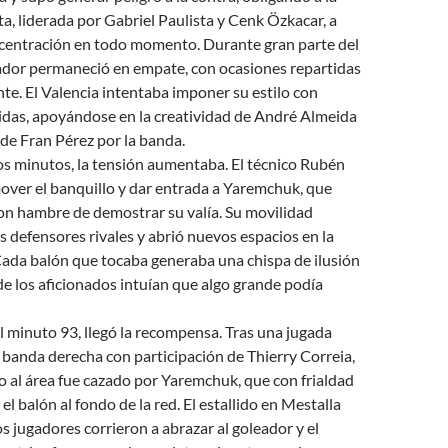
ta, liderada por Gabriel Paulista y Cenk Özkacar, a
centración en todo momento. Durante gran parte del
cador permaneció en empate, con ocasiones repartidas
nte. El Valencia intentaba imponer su estilo con
idas, apoyándose en la creatividad de André Almeida
s de Fran Pérez por la banda.
os minutos, la tensión aumentaba. El técnico Rubén
over el banquillo y dar entrada a Yaremchuk, que
on hambre de demostrar su valía. Su movilidad
s defensores rivales y abrió nuevos espacios en la
Cada balón que tocaba generaba una chispa de ilusión
de los aficionados intuían que algo grande podía
l minuto 93, llegó la recompensa. Tras una jugada
 banda derecha con participación de Thierry Correia,
o al área fue cazado por Yaremchuk, que con frialdad
el balón al fondo de la red. El estallido en Mestalla
os jugadores corrieron a abrazar al goleador y el