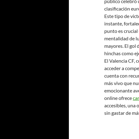
público celebró 
clasificación eu
Este tipo de vic
instante, fortale
punto es crucial
mentalidad de lu
mayores. El gol
hinchas como ej
El Valencia CF, c
acceder a compe
cuenta con recur
más vivo que nu
emocionante aven
online ofrece
ca
accesibles, una 
sin gastar de má