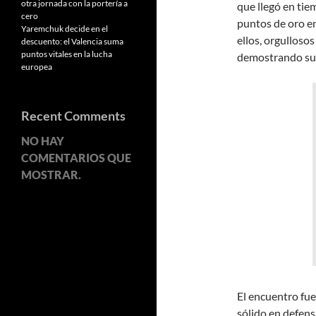
otra jornada con la portería a
que llegó en tie
cero
puntos de oro e
Yaremchuk decide en el
ellos, orgullosos
descuento: el Valencia suma
puntos vitales en la lucha
demostrando su 
europea
Recent Comments
NO HAY
COMENTARIOS QUE
MOSTRAR.
El encuentro fue 
sólido en defens