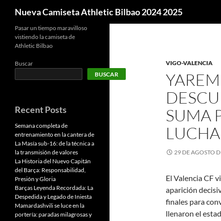
Buscar
Nueva Camiseta Athletic Bilbao 2024 2025
Pasar un tiempo maravilloso
vistiendo la camiseta de
Athletic Bilbao
VIGO-VALENCIA
Buscar
YAREM
BUSCAR
DESCUE
Recent Posts
SUMA P
Semana completa de
LUCHA
entrenamiento en la cantera de
La Masía sub-16: de la técnica a
la transmisión de valores
29 DE AGOSTO D
La Historia del Nuevo Capitán
del Barça: Responsabilidad,
El Valencia CF v
Presión y Gloria
Barças Leyenda Recordada: La
aparición decis
Despedida y Legado de Iniesta
finales para con
Mamardashvili se luce en la
llenaron el esta
portería: paradas milagrosas y