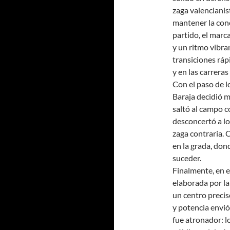
zaga valencianis
mantener la con
partido, el mar
y un ritmo vibra
transiciones ráp
y en las carrera
Con el paso de l
Baraja decidió m
saltó al campo c
desconcertó a lo
zaga contraria. 
en la grada, don
suceder.
Finalmente, en e
elaborada por la
un centro precis
y potencia envió 
fue atronador: l