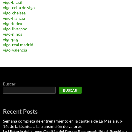
vigo-brasil
vigo-celta de vigo
vigo-chelsea
vigo-francia
vigo-index
vigo-liverpool
vigo-niños
vigo-psg
vigo-real madrid
vigo-valencia
Buscar
BUSCAR
Recent Posts
Semana completa de entrenamiento en la cantera de La Masía sub-
16: de la técnica a la transmisión de valores
La Historia del Nuevo Capitán del Barça: Responsabilidad, Presión y