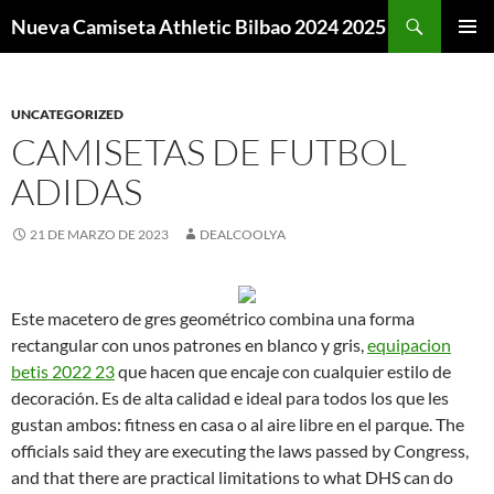
Buscar
Nueva Camiseta Athletic Bilbao 2024 2025
SALTAR
MENÚ
AL
PRINCI
CONTENIDO
UNCATEGORIZED
CAMISETAS DE FUTBOL
ADIDAS
21 DE MARZO DE 2023
DEALCOOLYA
Este macetero de gres geométrico combina una forma
rectangular con unos patrones en blanco y gris,
equipacion
betis 2022 23
que hacen que encaje con cualquier estilo de
decoración. Es de alta calidad e ideal para todos los que les
gustan ambos: fitness en casa o al aire libre en el parque. The
officials said they are executing the laws passed by Congress,
and that there are practical limitations to what DHS can do