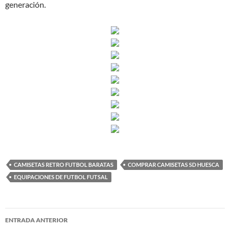
generación.
CAMISETAS RETRO FUTBOL BARATAS
COMPRAR CAMISETAS SD HUESCA
EQUIPACIONES DE FUTBOL FUTSAL
Navegación
ENTRADA ANTERIOR