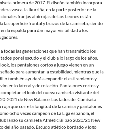
miseta primera de 2017. El diseño también incorpora
era vasca, la Ikurriña, en la parte posterior de la
dicionales franjas albirrojas de Los Leones están
a la superficie frontal y brazos de la camiseta, siendo
 en la espalda para dar mayor visibilidad a los
jugadores.
a todas las generaciones que han transmitido los
ados por el escudo y el club a lo largo de los años.
 look, los pantalones cortos a juego vienen en un
diseñado para aumentar la estabilidad, mientras que la
illo también ayudará a expandir el estiramiento y
vimiento lateral y de rotación. Pantalones cortos y
s completan el look del nueva camiseta visitante del
020-2021 de New Balance. Los lados del Camiseta
a roja que corre la longitud de la camisa y pantalones
Como ocho veces campeón de La Liga española, el
club lanzó su camiseta Athletic Bilbao 2020/21 New
o del año pasado. Escudo atlético bordado y logo