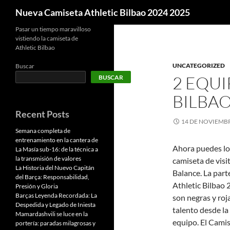
Buscar
Nueva Camiseta Athletic Bilbao 2024 2025
Pasar un tiempo maravilloso
vistiendo la camiseta de
Athletic Bilbao
UNCATEGORIZED
Buscar
2 EQUI
BUSCAR
BILBA
Recent Posts
14 DE NOVIEMBR
Semana completa de
entrenamiento en la cantera de
Ahora puedes log
La Masía sub-16: de la técnica a
la transmisión de valores
camiseta de visi
La Historia del Nuevo Capitán
Balance. La part
del Barça: Responsabilidad,
Athletic Bilbao 
Presión y Gloria
Barças Leyenda Recordada: La
son negras y roj
Despedida y Legado de Iniesta
talento desde la
Mamardashvili se luce en la
equipo. El Camis
portería: paradas milagrosas y