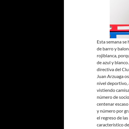
Esta semana se 
de barro y balon
rojiblanca, porq
de azul y blanco
directiva del Cl
Juan Arzuaga ost
nivel deportivo,
vistiendo camis
número de socios
centenar escaso 
y número por gra
el regreso de las
característico d