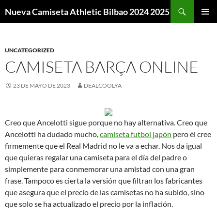
Buscar
Nueva Camiseta Athletic Bilbao 2024 2025
SALTAR
MENÚ
AL
PRINCI
CONTENIDO
UNCATEGORIZED
CAMISETA BARÇA ONLINE
23 DE MAYO DE 2023
DEALCOOLYA
Creo que Ancelotti sigue porque no hay alternativa. Creo que
Ancelotti ha dudado mucho,
camiseta futbol japón
pero él cree
firmemente que el Real Madrid no le va a echar. Nos da igual
que quieras regalar una camiseta para el día del padre o
simplemente para conmemorar una amistad con una gran
frase. Tampoco es cierta la versión que filtran los fabricantes
que asegura que el precio de las camisetas no ha subido, sino
que solo se ha actualizado el precio por la inflación.