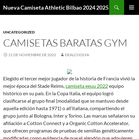
Buscar
Nueva Camiseta Athletic Bilbao 2024 2025
SALTAR
MENÚ
AL
PRINCI
CONTENIDO
UNCATEGORIZED
CAMISETAS BARATAS GYM
21 DE NOVIEMBRE DE 2022
DEALCOOLYA
Elegido el tercer mejor jugador de la historia de Francia vivió la
mejor época del Stade Reims,
camiseta eeuu 2022
equipo
histórico en su país. En la Copa Italia, el equipo logró
clasificarse al grupo final (modalidad que se mantuvo desde
aquella edición hasta 1971) o all’italiana, compartiendo el
grupo junto al Bologna, Inter y Torino. Las marcas señalaron su
afiliación a Cotton Connect y a Organic Cotton Accelerator,
que ofrecen programas de pruebas de semillas genéticamente
modificadas como evidencia de que el algodón que adquieren