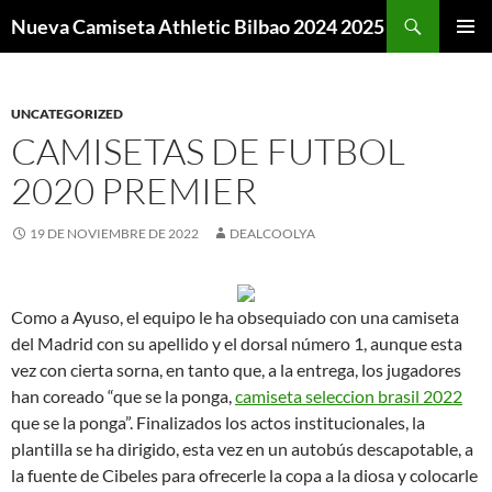
Buscar
Nueva Camiseta Athletic Bilbao 2024 2025
SALTAR
MENÚ
AL
PRINCI
CONTENIDO
UNCATEGORIZED
CAMISETAS DE FUTBOL
2020 PREMIER
19 DE NOVIEMBRE DE 2022
DEALCOOLYA
Como a Ayuso, el equipo le ha obsequiado con una camiseta
del Madrid con su apellido y el dorsal número 1, aunque esta
vez con cierta sorna, en tanto que, a la entrega, los jugadores
han coreado “que se la ponga,
camiseta seleccion brasil 2022
que se la ponga”. Finalizados los actos institucionales, la
plantilla se ha dirigido, esta vez en un autobús descapotable, a
la fuente de Cibeles para ofrecerle la copa a la diosa y colocarle