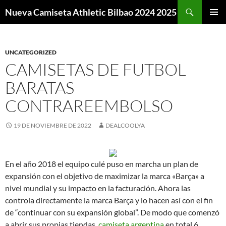
Buscar
Nueva Camiseta Athletic Bilbao 2024 2025
SALTAR
MENÚ
AL
PRINCI
CONTENIDO
UNCATEGORIZED
CAMISETAS DE FUTBOL
BARATAS
CONTRAREEMBOLSO
19 DE NOVIEMBRE DE 2022
DEALCOOLYA
En el año 2018 el equipo culé puso en marcha un plan de
expansión con el objetivo de maximizar la marca «Barça» a
nivel mundial y su impacto en la facturación. Ahora las
controla directamente la marca Barça y lo hacen así con el fin
de “continuar con su expansión global”. De modo que comenzó
a abrir sus propias tiendas,
camiseta argentina
en total 6