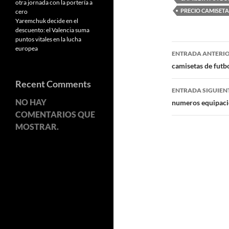
otra jornada con la portería a
PRECIO CAMISETA
cero
Yaremchuk decide en el
descuento: el Valencia suma
puntos vitales en la lucha
Navegaci
europea
ENTRADA ANTERI
de
camisetas de futb
entradas
Recent Comments
ENTRADA SIGUIEN
NO HAY
numeros equipaci
COMENTARIOS QUE
MOSTRAR.