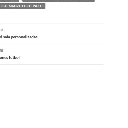
 REAL MADRID CORTE INGLES
ón
OR
ol sala personalizadas
TE
ones futbol