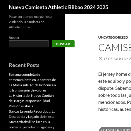
Buscar
Nueva Camiseta Athletic Bilbao 2024 2025
Pasar un tiempo maravilloso
vistiendo la camiseta de
Athletic Bilbao
UNCATEGORIZED
Buscar
CAMIS
BUSCAR
17 DE JULIO DE 
Recent Posts
El jersey home de
Semana completa de
entrenamiento en la cantera de
este equipo y po
La Masía sub-16: de la técnica a
dispute. Sabemo
la transmisión de valores
sobre todo las j
La Historia del Nuevo Capitán
del Barça: Responsabilidad,
mencionados. Pa
Presión y Gloria
históricas, auté
Barças Leyenda Recordada: La
Despedida y Legado de Iniesta
Mamardashvili se luce en la
portería: paradas milagrosas y
CAMISETA FUTBO