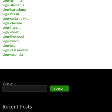
vigo-ac milan
vigo-alemania
vigo-barcelona
vigo-brasil
vigo-celta de vigo
vigo-chelsea
vigo-francia
vigo-index
vigo-liverpool
vigo-niños
vigo-psg
vigo-real madrid
vigo-valencia
Buscar
BUSCAR
Recent Posts