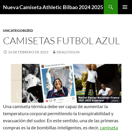
Buscar
Nueva Camiseta Athletic Bilbao 2024 2025
SALTAR
MENÚ
AL
PRINCI
CONTENIDO
UNCATEGORIZED
CAMISETAS FUTBOL AZUL
16 DE FEBRERO DE 2023
DEALCOOLYA
Una camiseta térmica debe ser capaz de aumentar la
temperatura corporal permitiendo la transpirabilidad y
evacuación del sudor. En este sentido, una de las primeras
compras es la de bombillas inteligentes, es decir,
camiseta