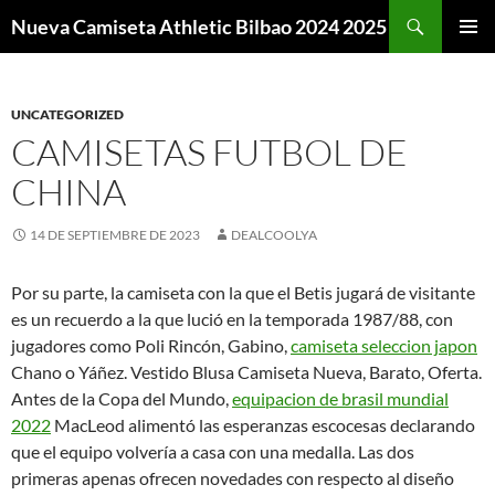
Buscar
Nueva Camiseta Athletic Bilbao 2024 2025
SALTAR
MENÚ
AL
PRINCI
CONTENIDO
UNCATEGORIZED
CAMISETAS FUTBOL DE
CHINA
14 DE SEPTIEMBRE DE 2023
DEALCOOLYA
Por su parte, la camiseta con la que el Betis jugará de visitante
es un recuerdo a la que lució en la temporada 1987/88, con
jugadores como Poli Rincón, Gabino,
camiseta seleccion japon
Chano o Yáñez. Vestido Blusa Camiseta Nueva, Barato, Oferta.
Antes de la Copa del Mundo,
equipacion de brasil mundial
2022
MacLeod alimentó las esperanzas escocesas declarando
que el equipo volvería a casa con una medalla. Las dos
primeras apenas ofrecen novedades con respecto al diseño