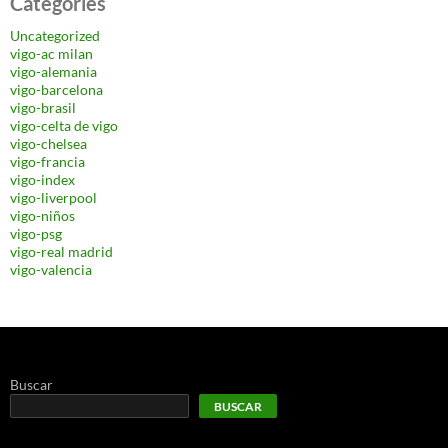
Categories
Uncategorized
vigo-ac milan
vigo-alemania
vigo-barcelona
vigo-brasil
vigo-celta de vigo
vigo-chelsea
vigo-francia
vigo-index
vigo-liverpool
vigo-niños
vigo-psg
vigo-real madrid
vigo-valencia
Buscar
BUSCAR