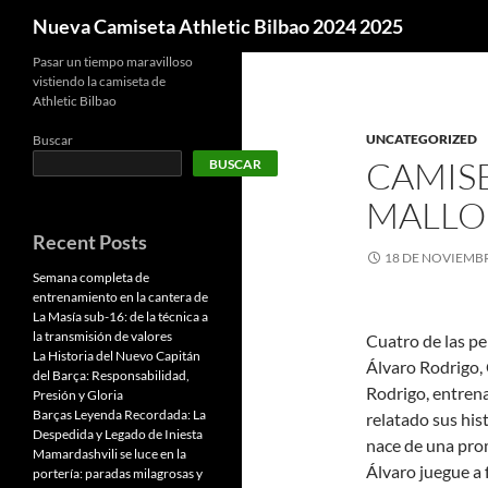
Buscar
Nueva Camiseta Athletic Bilbao 2024 2025
Pasar un tiempo maravilloso
vistiendo la camiseta de
Athletic Bilbao
UNCATEGORIZED
Buscar
CAMIS
BUSCAR
MALLO
Recent Posts
18 DE NOVIEMBR
Semana completa de
entrenamiento en la cantera de
La Masía sub-16: de la técnica a
la transmisión de valores
Cuatro de las p
La Historia del Nuevo Capitán
Álvaro Rodrigo, 
del Barça: Responsabilidad,
Rodrigo, entrena
Presión y Gloria
Barças Leyenda Recordada: La
relatado sus his
Despedida y Legado de Iniesta
nace de una prom
Mamardashvili se luce en la
Álvaro juegue a 
portería: paradas milagrosas y