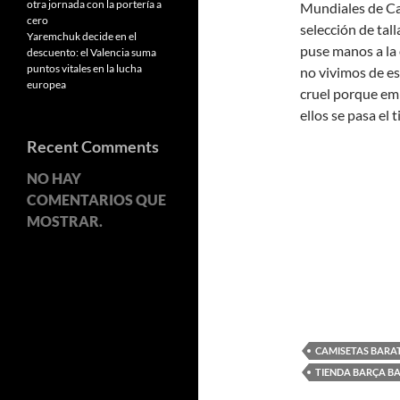
otra jornada con la portería a
Mundiales de Ca
cero
selección de tal
Yaremchuk decide en el
puse manos a la 
descuento: el Valencia suma
puntos vitales en la lucha
no vivimos de e
europea
cruel porque em
ellos se pasa el
Recent Comments
NO HAY
COMENTARIOS QUE
MOSTRAR.
CAMISETAS BARA
TIENDA BARÇA B