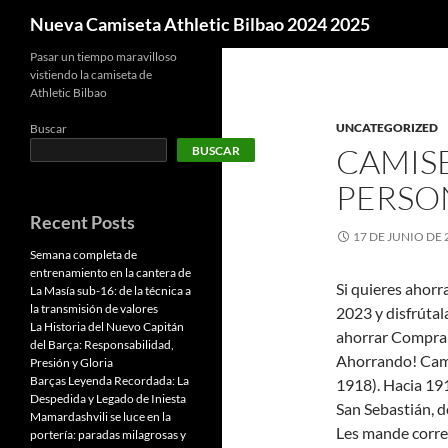
Buscar
Nueva Camiseta Athletic Bilbao 2024 2025
Pasar un tiempo maravilloso
vistiendo la camiseta de
Athletic Bilbao
UNCATEGORIZED
Buscar
CAMISE
BUSCAR
PERSO
Recent Posts
17 DE JUNIO DE 
Semana completa de
entrenamiento en la cantera de
Si quieres ahor
La Masía sub-16: de la técnica a
la transmisión de valores
2023 y disfrúta
La Historia del Nuevo Capitán
ahorrar Compra 
del Barça: Responsabilidad,
Ahorrando! Camp
Presión y Gloria
Barças Leyenda Recordada: La
1918). Hacia 191
Despedida y Legado de Iniesta
San Sebastián, d
Mamardashvili se luce en la
Les mande corre
portería: paradas milagrosas y