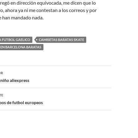
regó en dirección equivocada, me dicen que lo
 ahora ya ni me contestan a los correos y por
 han mandado nada.
A FUTBOL GAELICO
CAMISETAS BARATAS SKATE
A EN BARCELONA BARATAS
ón
OR
 niño aliexpress
TE
pos de futbol europeos