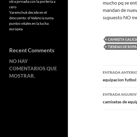
otra jornada con la portería a
mucho pq se ent
cero
mandan de nuevo,
Yaremchuk decide en el
supuesto NO me
descuento: el Valencia suma
puntos vitales en la lucha
europea
CAMISETA GALICI
TIENDAS DE ROP
Recent Comments
NO HAY
Navegaci
COMENTARIOS QUE
ENTRADA ANTERI
MOSTRAR.
de
equipacion futbol
entradas
ENTRADA SIGUIEN
camisetas de equi