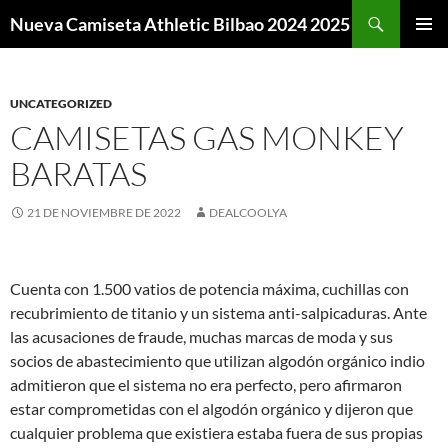
Buscar
Nueva Camiseta Athletic Bilbao 2024 2025
SALTAR
MENÚ
AL
PRINCI
CONTENIDO
UNCATEGORIZED
CAMISETAS GAS MONKEY
BARATAS
21 DE NOVIEMBRE DE 2022
DEALCOOLYA
Cuenta con 1.500 vatios de potencia máxima, cuchillas con
recubrimiento de titanio y un sistema anti-salpicaduras. Ante
las acusaciones de fraude, muchas marcas de moda y sus
socios de abastecimiento que utilizan algodón orgánico indio
admitieron que el sistema no era perfecto, pero afirmaron
estar comprometidas con el algodón orgánico y dijeron que
cualquier problema que existiera estaba fuera de sus propias