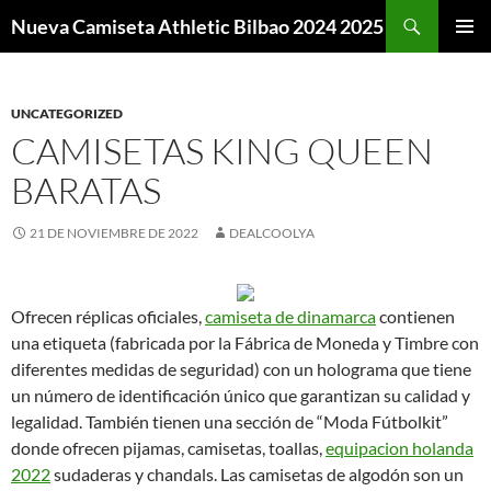
Buscar
Nueva Camiseta Athletic Bilbao 2024 2025
SALTAR
MENÚ
AL
PRINCI
CONTENIDO
UNCATEGORIZED
CAMISETAS KING QUEEN
BARATAS
21 DE NOVIEMBRE DE 2022
DEALCOOLYA
Ofrecen réplicas oficiales,
camiseta de dinamarca
contienen
una etiqueta (fabricada por la Fábrica de Moneda y Timbre con
diferentes medidas de seguridad) con un holograma que tiene
un número de identificación único que garantizan su calidad y
legalidad. También tienen una sección de “Moda Fútbolkit”
donde ofrecen pijamas, camisetas, toallas,
equipacion holanda
2022
sudaderas y chandals. Las camisetas de algodón son un