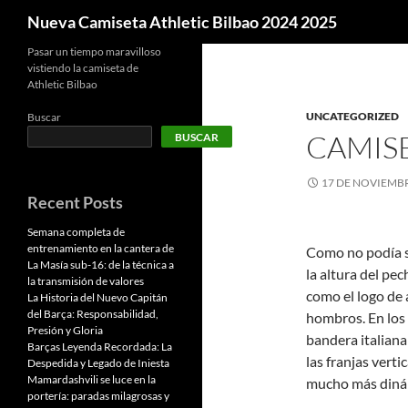
Buscar
Nueva Camiseta Athletic Bilbao 2024 2025
Pasar un tiempo maravilloso
vistiendo la camiseta de
Athletic Bilbao
UNCATEGORIZED
Buscar
CAMISE
BUSCAR
17 DE NOVIEMBR
Recent Posts
Semana completa de
entrenamiento en la cantera de
Como no podía s
La Masía sub-16: de la técnica a
la altura del p
la transmisión de valores
como el logo de a
La Historia del Nuevo Capitán
del Barça: Responsabilidad,
hombros. En los 
Presión y Gloria
bandera italiana:
Barças Leyenda Recordada: La
las franjas verti
Despedida y Legado de Iniesta
Mamardashvili se luce en la
mucho más dinám
portería: paradas milagrosas y