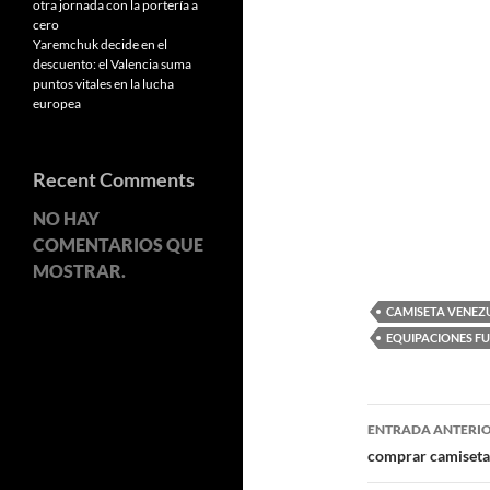
otra jornada con la portería a
cero
Yaremchuk decide en el
descuento: el Valencia suma
puntos vitales en la lucha
europea
Recent Comments
NO HAY
COMENTARIOS QUE
MOSTRAR.
CAMISETA VENEZ
EQUIPACIONES 
Navegaci
ENTRADA ANTERI
de
comprar camiseta