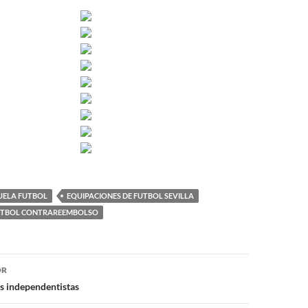
UELA FUTBOL
EQUIPACIONES DE FUTBOL SEVILLA
FUTBOL CONTRAREEMBOLSO
ón
OR
s independentistas