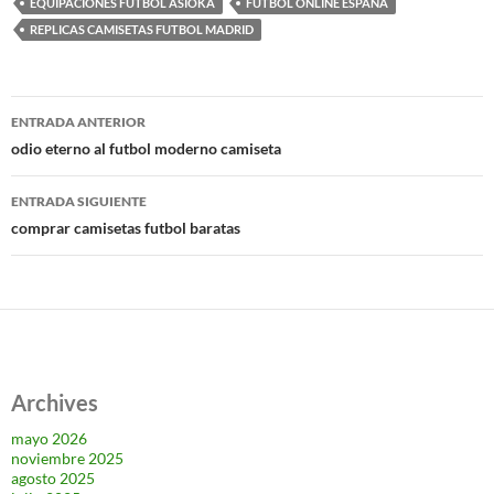
EQUIPACIONES FUTBOL ASIOKA
FUTBOL ONLINE ESPAÑA
REPLICAS CAMISETAS FUTBOL MADRID
Navegación
ENTRADA ANTERIOR
de
odio eterno al futbol moderno camiseta
entradas
ENTRADA SIGUIENTE
comprar camisetas futbol baratas
Archives
mayo 2026
noviembre 2025
agosto 2025