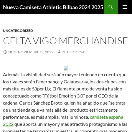
Buscar
Nueva Camiseta Athletic Bilbao 2024 2025
SALTAR
MENÚ
AL
PRINCI
CONTENIDO
UNCATEGORIZED
CELTA VIGO MERCHANDISE
18 DE NOVIEMBRE DE 2022
DEALCOOLYA
Además, la visibilidad será aún mayor teniendo en cuenta que
los rivales serán Fenerbahçe y Galatasaray, los dos clubes con
más títulos de Süper Lig. El flamante punto de venta ha sido
conceptuado como “Fútbol Emotion 3.0” por el CEO de la
cadena, Carlos Sánchez Broto, quien ha añadido que “se trata
de una tienda que va más allá del producto estrictamente
performance, es más amplia, más luminosa,
camiseta españa
2022
que aporta un mayor y más atractivo protagonismo a las
propuestas de las marcas; muestra un concepto más moderno