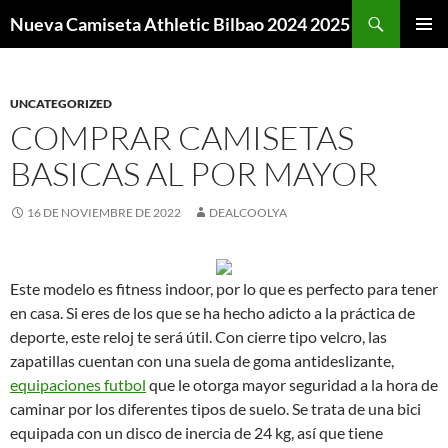
Buscar
Nueva Camiseta Athletic Bilbao 2024 2025
SALTAR
MENÚ
AL
PRINCI
CONTENIDO
UNCATEGORIZED
COMPRAR CAMISETAS
BASICAS AL POR MAYOR
16 DE NOVIEMBRE DE 2022
DEALCOOLYA
Este modelo es fitness indoor, por lo que es perfecto para tener
en casa. Si eres de los que se ha hecho adicto a la práctica de
deporte, este reloj te será útil. Con cierre tipo velcro, las
zapatillas cuentan con una suela de goma antideslizante,
equipaciones futbol
que le otorga mayor seguridad a la hora de
caminar por los diferentes tipos de suelo. Se trata de una bici
equipada con un disco de inercia de 24 kg, así que tiene