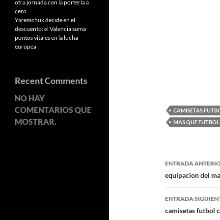
otra jornada con la portería a
cero
Yaremchuk decide en el
descuento: el Valencia suma
puntos vitales en la lucha
europea
Recent Comments
NO HAY
COMENTARIOS QUE
CAMISETAS FUTBO
MOSTRAR.
MAS QUE FUTBOL
Navegaci
ENTRADA ANTERI
de
equipacion del ma
entradas
ENTRADA SIGUIEN
camisetas futbol c