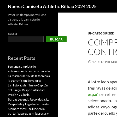
Buscar
Nueva Camiseta Athletic Bilbao 2024 2025
Pasar un tiempo maravilloso
vistiendo la camiseta de
Athletic Bilbao
UNCATEGORIZED
Buscar
COMPR
BUSCAR
CONTR
Recent Posts
17 DE NOVIEMBR
Semana completa de
entrenamiento en la cantera de
La Masía sub-16: de la técnica a
la transmisión de valores
Al otro lado apa
La Historia del Nuevo Capitán
tres rayas de ad
del Barça: Responsabilidad,
españa
en el fre
Presión y Gloria
Barças Leyenda Recordada: La
seleccionado. La
Despedida y Legado de Iniesta
adidas, cuyo log
Mamardashvili se luce en la
parte del cuello
portería: paradas milagrosas y