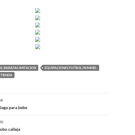
L BARATAS IMITACION
EQUIPACIONES FUTBOL HUMMEL
 TIENDA
ón
OR
laga para bebe
TE
obo calleja