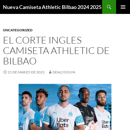
Buscar
Nueva Camiseta Athletic Bilbao 2024 2025
SALTAR
MENÚ
AL
PRINCI
CONTENIDO
UNCATEGORIZED
EL CORTE INGLES
CAMISETA ATHLETIC DE
BILBAO
21 DE MARZO DE 2023
DEALCOOLYA