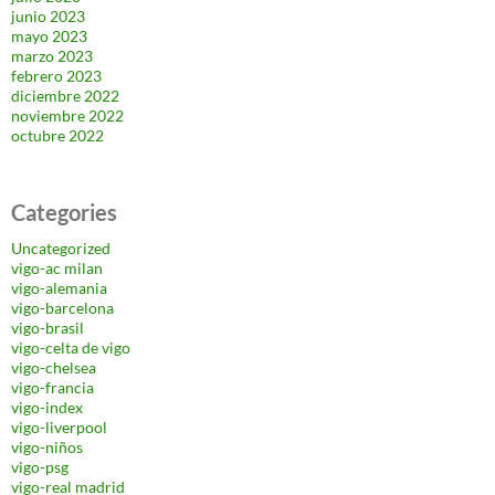
junio 2023
mayo 2023
marzo 2023
febrero 2023
diciembre 2022
noviembre 2022
octubre 2022
Categories
Uncategorized
vigo-ac milan
vigo-alemania
vigo-barcelona
vigo-brasil
vigo-celta de vigo
vigo-chelsea
vigo-francia
vigo-index
vigo-liverpool
vigo-niños
vigo-psg
vigo-real madrid