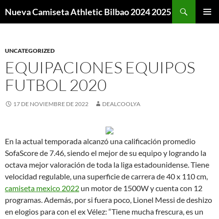
Buscar
Nueva Camiseta Athletic Bilbao 2024 2025
SALTAR
MENÚ
AL
PRINCI
CONTENIDO
UNCATEGORIZED
EQUIPACIONES EQUIPOS
FUTBOL 2020
17 DE NOVIEMBRE DE 2022
DEALCOOLYA
En la actual temporada alcanzó una calificación promedio
SofaScore de 7.46, siendo el mejor de su equipo y logrando la
octava mejor valoración de toda la liga estadounidense. Tiene
velocidad regulable, una superficie de carrera de 40 x 110 cm,
camiseta mexico 2022
un motor de 1500W y cuenta con 12
programas. Además, por si fuera poco, Lionel Messi de deshizo
en elogios para con el ex Vélez: “Tiene mucha frescura, es un