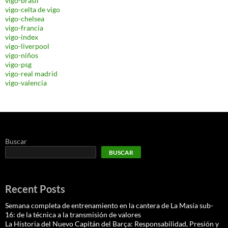
vigo-brasil
vigo-celta de vigo
vigo-chelsea
vigo-francia
vigo-index
vigo-liverpool
vigo-niños
vigo-psg
vigo-real madrid
vigo-valencia
Buscar
BUSCAR
Recent Posts
Semana completa de entrenamiento en la cantera de La Masía sub-
16: de la técnica a la transmisión de valores
La Historia del Nuevo Capitán del Barça: Responsabilidad, Presión y