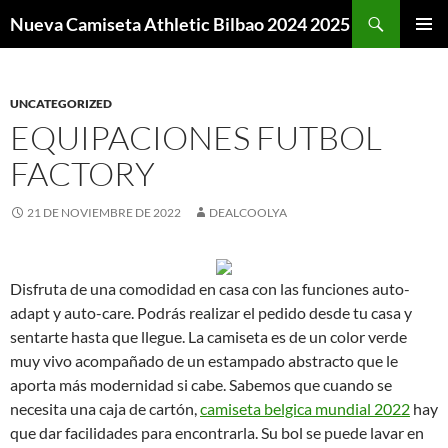
Buscar
Nueva Camiseta Athletic Bilbao 2024 2025
SALTAR
MENÚ
AL
PRINCI
CONTENIDO
UNCATEGORIZED
EQUIPACIONES FUTBOL
FACTORY
21 DE NOVIEMBRE DE 2022
DEALCOOLYA
Disfruta de una comodidad en casa con las funciones auto-
adapt y auto-care. Podrás realizar el pedido desde tu casa y
sentarte hasta que llegue. La camiseta es de un color verde
muy vivo acompañado de un estampado abstracto que le
aporta más modernidad si cabe. Sabemos que cuando se
necesita una caja de cartón,
camiseta belgica mundial 2022
hay
que dar facilidades para encontrarla. Su bol se puede lavar en