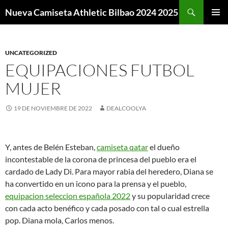
Buscar
Nueva Camiseta Athletic Bilbao 2024 2025
SALTAR
MENÚ
AL
PRINCI
CONTENIDO
UNCATEGORIZED
EQUIPACIONES FUTBOL
MUJER
19 DE NOVIEMBRE DE 2022
DEALCOOLYA
Y, antes de Belén Esteban,
camiseta qatar
el dueño
incontestable de la corona de princesa del pueblo era el
cardado de Lady Di. Para mayor rabia del heredero, Diana se
ha convertido en un icono para la prensa y el pueblo,
equipacion seleccion española 2022
y su popularidad crece
con cada acto benéfico y cada posado con tal o cual estrella
pop. Diana mola, Carlos menos.