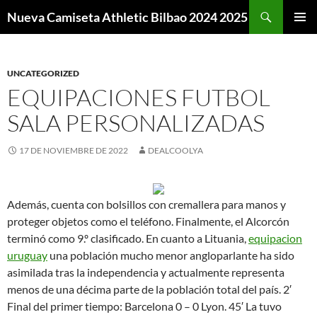
Buscar
Nueva Camiseta Athletic Bilbao 2024 2025
SALTAR
MENÚ
AL
PRINCI
CONTENIDO
UNCATEGORIZED
EQUIPACIONES FUTBOL
SALA PERSONALIZADAS
17 DE NOVIEMBRE DE 2022
DEALCOOLYA
Además, cuenta con bolsillos con cremallera para manos y
proteger objetos como el teléfono. Finalmente, el Alcorcón
terminó como 9.º clasificado. En cuanto a Lituania,
equipacion
uruguay
una población mucho menor angloparlante ha sido
asimilada tras la independencia y actualmente representa
menos de una décima parte de la población total del país. 2′
Final del primer tiempo: Barcelona 0 – 0 Lyon. 45′ La tuvo