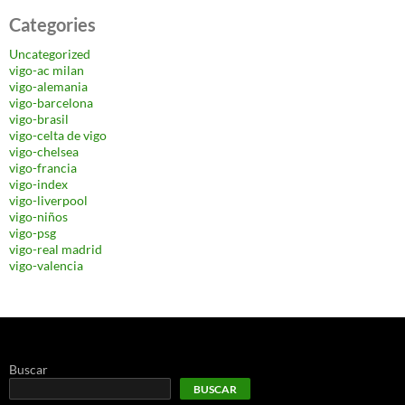
Categories
Uncategorized
vigo-ac milan
vigo-alemania
vigo-barcelona
vigo-brasil
vigo-celta de vigo
vigo-chelsea
vigo-francia
vigo-index
vigo-liverpool
vigo-niños
vigo-psg
vigo-real madrid
vigo-valencia
Buscar
BUSCAR