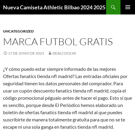
Buscar
Nueva Camiseta Athletic Bilbao 2024 2025
SALTAR
MENÚ
AL
PRINCI
CONTENIDO
UNCATEGORIZED
MARCA FUTBOL GRATIS
17 DE JUNIO DE 2023
DEALCOOLYA
¿Y cómo puedo estar siempre informado de las mejores
Ofertas fanatics tienda nfl madrid? Las entradas oficiales por
seguridad tienen los datos personales del comprador. Para
usar un cupón descuento fanatics tienda nfl madrid, copia el
código promocional pégualo antes de hacer el pago. Esto sí que
es sencillo, porque desde El Periódico hemos elaborado un
boletín de ofertas fanatics tienda nfl madrid al que puedes
suscribirte de manera totalmente gratuita para que no se te
escape ni una sola ganga en fanatics tienda nfl madrid.