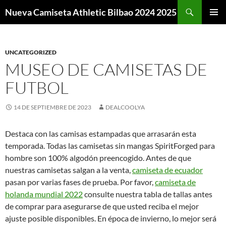
Buscar
Nueva Camiseta Athletic Bilbao 2024 2025
SALTAR
MENÚ
AL
PRINCI
CONTENIDO
UNCATEGORIZED
MUSEO DE CAMISETAS DE
FUTBOL
14 DE SEPTIEMBRE DE 2023
DEALCOOLYA
Destaca con las camisas estampadas que arrasarán esta
temporada. Todas las camisetas sin mangas SpiritForged para
hombre son 100% algodón preencogido. Antes de que
nuestras camisetas salgan a la venta,
camiseta de ecuador
pasan por varias fases de prueba. Por favor,
camiseta de
holanda mundial 2022
consulte nuestra tabla de tallas antes
de comprar para asegurarse de que usted reciba el mejor
ajuste posible disponibles. En época de invierno, lo mejor será