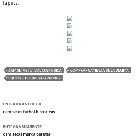
la puta’.
CAMISETAS FUTBOL COSTA RICA
COMPRAR CAMISETA DE LA DECIMA
EQUIPAJE DEL BARCELONA 2017
Navegación
ENTRADA ANTERIOR
de
camisetas futbol historicas
entradas
ENTRADA SIGUIENTE
camisetas marca baratas