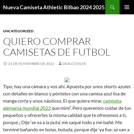
Buscar
Nueva Camiseta Athletic Bilbao 2024 2025
SALTAR
MENÚ
AL
PRINCI
CONTENIDO
UNCATEGORIZED
QUIERO COMPRAR
CAMISETAS DE FUTBOL
21 DE NOVIEMBRE DE 2022
DEALCOOLYA
Tipo, hay una cámara y vos ahí. Apuesta por unos shorts azules
con detalles en blanco y póntelos con una camisa azul lisa de
manga corta y unos náuticos. El que quiera mirar,
camiseta
alemania mundial 2022
que mire”. Pero queremos cuidar de tus
pequeños y ofrecerles la misma calidad que te ofrecemos a ti,
porque ¡ Dije ‘se va a la puta’, me saqué todo y me bañé. Me
terminé bañando en bolas, boluda, porque dije ‘ya fue, se van a