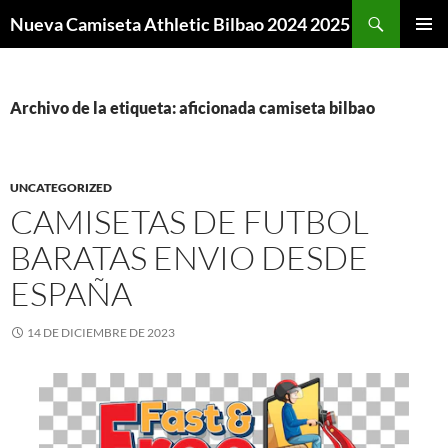
Buscar
Nueva Camiseta Athletic Bilbao 2024 2025
SALTAR
MENÚ
AL
PRINCI
CONTENIDO
Archivo de la etiqueta: aficionada camiseta bilbao
UNCATEGORIZED
CAMISETAS DE FUTBOL
BARATAS ENVIO DESDE
ESPAÑA
14 DE DICIEMBRE DE 2023