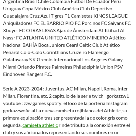
Argentina Brasil Chile Colombia Fútbol De Ecuador Perú
Uruguay Copa México Club América Club Deportivo
Guadalajara Cruz Azul Tigres F1 Camisetas KINGS LEAGUE
Aniquiladores FC EL BARRIO PIO FC Porcinos FC Saiyans FC
Xbuyer FC OTRAS LIGAS Ajax de Ámsterdam Al-Ittihad Al-
Nassr FC ATLANTA UNITED ATLÉTICO MINEIRO Atlético
Nacional BAHÍA Boca Juniors Ceará Celtic Club Atlético
Peñarol Colo-Colo Corinthians Cruzeiro Flamengo
Galatasaray S.K Gremio Internacional Los Angeles Galaxy
Miami Orlando Pirates Palmeiras Philadelphia Union PSV
Eindhoven Rangers F.C.
Serie A 2023-2024 : Juventus, AC Milan, Napoli, Roma, Inter
Milan, Fiorentina, etc. 2 capitulo de la serie twich : gorkazzw1
youtube : zzw games spotify: el loco de la porteria Instagram :
gorkazzwoficial La nueva camiseta rojiblanca del Athletic, su
primera equipación tras ser presentada la de color gris como
segunda,
camiseta athletic
rinde tributo a la conexión entre el
club y sus aficionados representando sus nombres en un