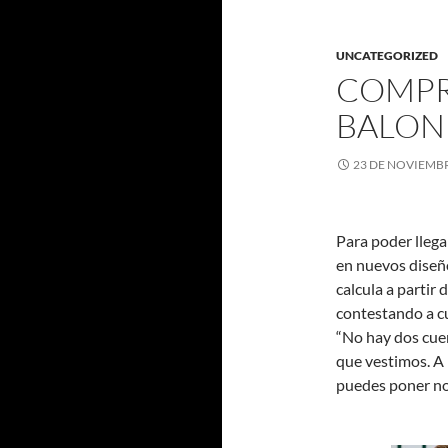
UNCATEGORIZED
COMPR
BALON
23 DE NOVIEMBR
Para poder llega
en nuevos diseños
calcula a partir 
contestando a cu
“No hay dos cuer
que vestimos. A p
puedes poner n