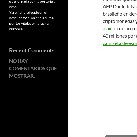
otra jornada con la portería a
AFP Danielle Ma
cero
Yaremchuk decide en el
brasileño en de
descuento: el Valencia suma
criptomonedas y
puntos vitales en la lucha
ajax fc
con un co
europea
40 millones por 
camiseta de esp
Recent Comments
NO HAY
COMENTARIOS QUE
MOSTRAR.