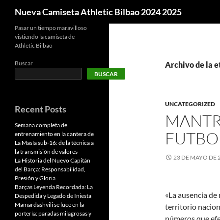
Buscar
Nueva Camiseta Athletic Bilbao 2024 2025
Pasar un tiempo maravilloso
vistiendo la camiseta de
Athletic Bilbao
Buscar
Archivo de la e
BUSCAR
UNCATEGORIZED
Recent Posts
MANTR
Semana completa de
FUTBO
entrenamiento en la cantera de
La Masía sub-16: de la técnica a
la transmisión de valores
23 DE MAYO DE 
La Historia del Nuevo Capitán
del Barça: Responsabilidad,
Presión y Gloria
Barças Leyenda Recordada: La
«La ausencia de 
Despedida y Legado de Iniesta
Mamardashvili se luce en la
territorio nacio
portería: paradas milagrosas y
números que efe