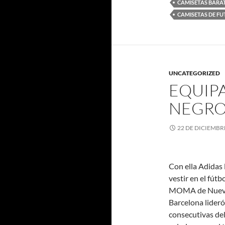
CAMISETAS BARA
CAMISETAS DE F
UNCATEGORIZED
EQUIP
NEGR
22 DE DICIEMBR
Con ella Adidas 
vestir en el fút
MOMA de Nueva Y
Barcelona lideró
consecutivas de