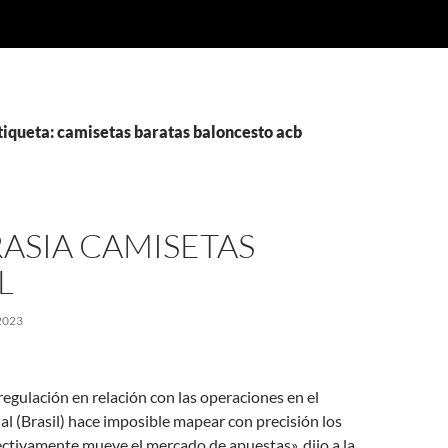
tiqueta: camisetas baratas baloncesto acb
ASIA CAMISETAS
L
2023
regulación en relación con las operaciones en el
nal (Brasil) hace imposible mapear con precisión los
ctivamente mueve el mercado de apuestas», dijo a la