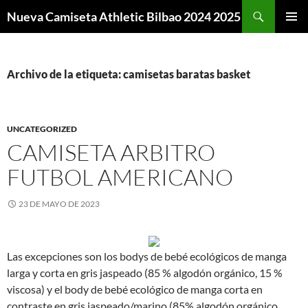
Buscar
Nueva Camiseta Athletic Bilbao 2024 2025
SALTAR
MENÚ
AL
PRINCI
CONTENIDO
Archivo de la etiqueta: camisetas baratas basket
UNCATEGORIZED
CAMISETA ARBITRO
FUTBOL AMERICANO
23 DE MAYO DE 2023
Las excepciones son los bodys de bebé ecológicos de manga
larga y corta en gris jaspeado (85 % algodón orgánico, 15 %
viscosa) y el body de bebé ecológico de manga corta en
contraste en gris jaspeado/marino (85% algodón orgánico,