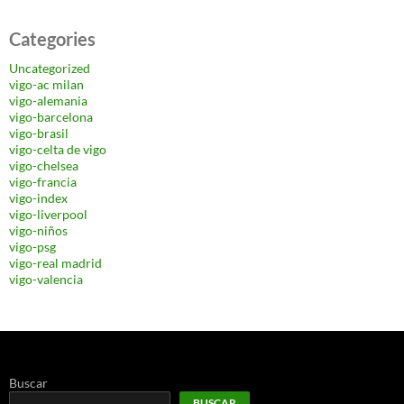
Categories
Uncategorized
vigo-ac milan
vigo-alemania
vigo-barcelona
vigo-brasil
vigo-celta de vigo
vigo-chelsea
vigo-francia
vigo-index
vigo-liverpool
vigo-niños
vigo-psg
vigo-real madrid
vigo-valencia
Buscar
BUSCAR