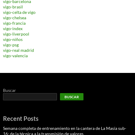
vigo-barcelona
vigo-brasil
vigo-celta de vigo
vigo-chelsea
vigo-francia
vigo-index
vigo-liverpool
vigo-niños
vigo-psg
vigo-real madrid
vigo-valencia
Buscar
BUSCAR
Recent Posts
Semana completa de entrenamiento en la cantera de La Masía sub-
16: de la técnica a la transmisión de valores