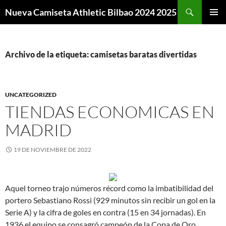
Buscar
Nueva Camiseta Athletic Bilbao 2024 2025
SALTAR
MENÚ
AL
PRINCI
CONTENIDO
Archivo de la etiqueta: camisetas baratas divertidas
UNCATEGORIZED
TIENDAS ECONOMICAS EN
MADRID
19 DE NOVIEMBRE DE 2022
Aquel torneo trajo números récord como la imbatibilidad del
portero Sebastiano Rossi (929 minutos sin recibir un gol en la
Serie A) y la cifra de goles en contra (15 en 34 jornadas). En
1936 el equipo se consagró campeón de la Copa de Oro