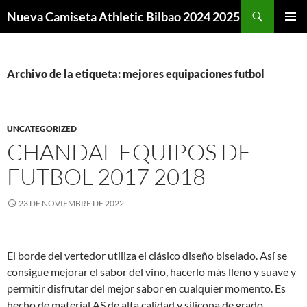
Buscar
Nueva Camiseta Athletic Bilbao 2024 2025
SALTAR
MENÚ
AL
PRINCI
CONTENIDO
Archivo de la etiqueta: mejores equipaciones futbol
UNCATEGORIZED
CHANDAL EQUIPOS DE
FUTBOL 2017 2018
23 DE NOVIEMBRE DE 2022
El borde del vertedor utiliza el clásico diseño biselado. Así se
consigue mejorar el sabor del vino, hacerlo más lleno y suave y
permitir disfrutar del mejor sabor en cualquier momento. Es
hecho de material AS de alta calidad y silicona de grado