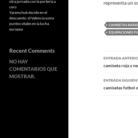
otra jornada con la portería a
representa un so
cero
Yaremchuk decide en el
descuento: el Valencia suma
puntos vitales en la lucha
CAMISETAS BARAT
europea
EQUIPACIONES FU
Recent Comments
Navegaci
ENTRADA ANTERI
NO HAY
de
camiseta roja y ne
COMENTARIOS QUE
entradas
MOSTRAR.
ENTRADA SIGUIEN
camisetas futbol 