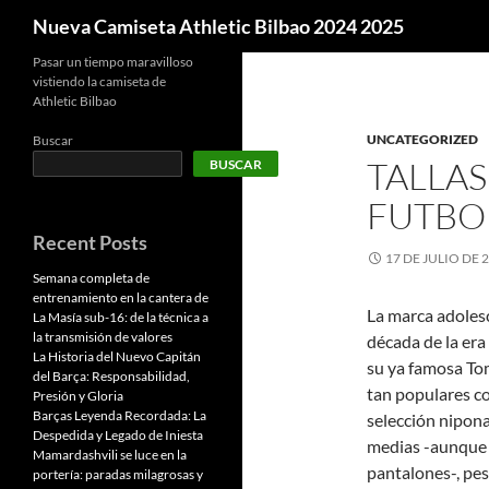
Buscar
Nueva Camiseta Athletic Bilbao 2024 2025
Pasar un tiempo maravilloso
vistiendo la camiseta de
Athletic Bilbao
UNCATEGORIZED
Buscar
TALLAS
BUSCAR
FUTBO
Recent Posts
17 DE JULIO DE 
Semana completa de
entrenamiento en la cantera de
La marca adolesc
La Masía sub-16: de la técnica a
la transmisión de valores
década de la era
La Historia del Nuevo Capitán
su ya famosa To
del Barça: Responsabilidad,
tan populares c
Presión y Gloria
Barças Leyenda Recordada: La
selección nipona
Despedida y Legado de Iniesta
medias -aunque e
Mamardashvili se luce en la
pantalones-, pes
portería: paradas milagrosas y