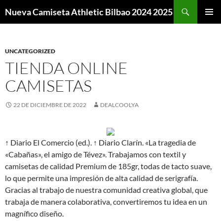
Buscar
Nueva Camiseta Athletic Bilbao 2024 2025
SALTAR
MENÚ
AL
PRINCI
CONTENIDO
UNCATEGORIZED
TIENDA ONLINE
CAMISETAS
22 DE DICIEMBRE DE 2022
DEALCOOLYA
↑ Diario El Comercio (ed.). ↑ Diario Clarín. «La tragedia de
«Cabañas», el amigo de Tévez». Trabajamos con textil y
camisetas de calidad Premium de 185gr, todas de tacto suave,
lo que permite una impresión de alta calidad de serigrafía.
Gracias al trabajo de nuestra comunidad creativa global, que
trabaja de manera colaborativa, convertiremos tu idea en un
magnífico diseño.