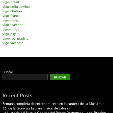
vigo-brasil
vigo-celta de vigo
vigo-chelsea
vigo-francia
vigo-index
vigo-liverpool
vigo-niños
vigo-psg
vigo-real madrid
vigo-valencia
Buscar
BUSCAR
Recent Posts
Semana completa de entrenamiento en la cantera de La Masía sub-
16: de la técnica a la transmisión de valores
La Historia del Nuevo Capitán del Barça: Responsabilidad, Presión y