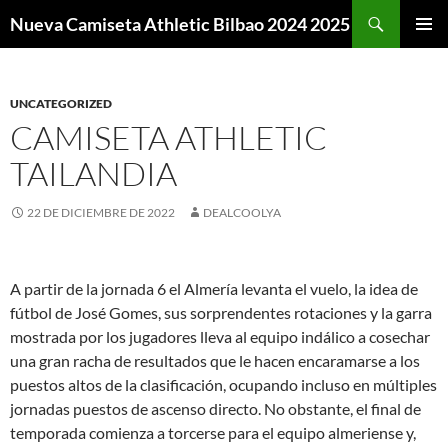
Buscar
Nueva Camiseta Athletic Bilbao 2024 2025
SALTAR
MENÚ
AL
PRINCI
CONTENIDO
UNCATEGORIZED
CAMISETA ATHLETIC
TAILANDIA
22 DE DICIEMBRE DE 2022
DEALCOOLYA
A partir de la jornada 6 el Almería levanta el vuelo, la idea de
fútbol de José Gomes, sus sorprendentes rotaciones y la garra
mostrada por los jugadores lleva al equipo indálico a cosechar
una gran racha de resultados que le hacen encaramarse a los
puestos altos de la clasificación, ocupando incluso en múltiples
jornadas puestos de ascenso directo. No obstante, el final de
temporada comienza a torcerse para el equipo almeriense y,