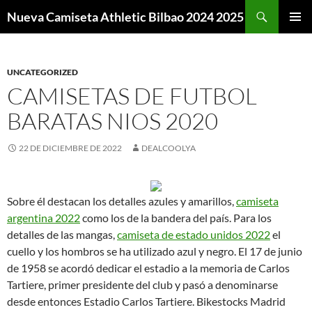
Buscar
Nueva Camiseta Athletic Bilbao 2024 2025
SALTAR
MENÚ
AL
PRINCI
CONTENIDO
UNCATEGORIZED
CAMISETAS DE FUTBOL
BARATAS NIOS 2020
22 DE DICIEMBRE DE 2022
DEALCOOLYA
Sobre él destacan los detalles azules y amarillos,
camiseta
argentina 2022
como los de la bandera del país. Para los
detalles de las mangas,
camiseta de estado unidos 2022
el
cuello y los hombros se ha utilizado azul y negro. El 17 de junio
de 1958 se acordó dedicar el estadio a la memoria de Carlos
Tartiere, primer presidente del club y pasó a denominarse
desde entonces Estadio Carlos Tartiere. Bikestocks Madrid