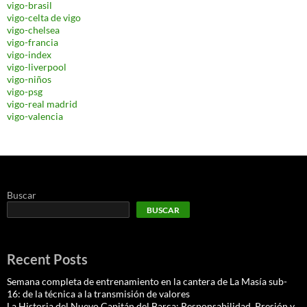
vigo-brasil
vigo-celta de vigo
vigo-chelsea
vigo-francia
vigo-index
vigo-liverpool
vigo-niños
vigo-psg
vigo-real madrid
vigo-valencia
Buscar
BUSCAR
Recent Posts
Semana completa de entrenamiento en la cantera de La Masía sub-
16: de la técnica a la transmisión de valores
La Historia del Nuevo Capitán del Barça: Responsabilidad, Presión y