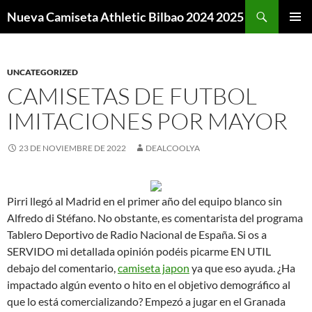
Buscar
Nueva Camiseta Athletic Bilbao 2024 2025
SALTAR
MENÚ
AL
PRINCI
CONTENIDO
UNCATEGORIZED
CAMISETAS DE FUTBOL
IMITACIONES POR MAYOR
23 DE NOVIEMBRE DE 2022
DEALCOOLYA
Pirri llegó al Madrid en el primer año del equipo blanco sin
Alfredo di Stéfano. No obstante, es comentarista del programa
Tablero Deportivo de Radio Nacional de España. Si os a
SERVIDO mi detallada opinión podéis picarme EN UTIL
debajo del comentario,
camiseta japon
ya que eso ayuda. ¿Ha
impactado algún evento o hito en el objetivo demográfico al
que lo está comercializando? Empezó a jugar en el Granada