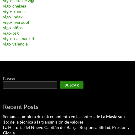
vigo-celta de vigo
vigo-chelsea
vigo-francia
vigo-index
vigo-liverpool
vigo-niños
vigo-psg
vigo-real madrid
vigo-valencia
Buscar
BUSCAR
Recent Posts
Semana completa de entrenamiento en la cantera de La Masía sub-
16: de la técnica a la transmisión de valores
La Historia del Nuevo Capitán del Barça: Responsabilidad, Presión y
Gloria