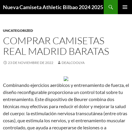
Buscar
Nueva Camiseta Athletic Bilbao 2024 2025
SALTAR
MENÚ
AL
PRINCI
CONTENIDO
UNCATEGORIZED
COMPRAR CAMISETAS
REAL MADRID BARATAS
23 DE NOVIEMBRE DE 2022
DEALCOOLYA
Combinando ejercicios aeróbicos y entrenamiento de fuerza, el
diseño reconfigurable proporciona un control total sobre tu
entrenamiento. Este dispositivo de Beurer combina dos
técnicas muy efectivas para reducir el dolor y mejorar la salud
del cuerpo: la estimulación nerviosa transcutánea (entre otras
cosas), que estimula los nervios, y el entrenamiento muscular
controlado, que ayuda a recuperarse de lesiones o a