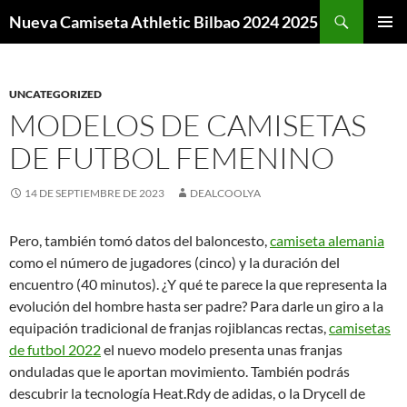
Buscar
Nueva Camiseta Athletic Bilbao 2024 2025
SALTAR
MENÚ
AL
PRINCI
CONTENIDO
UNCATEGORIZED
MODELOS DE CAMISETAS
DE FUTBOL FEMENINO
14 DE SEPTIEMBRE DE 2023
DEALCOOLYA
Pero, también tomó datos del baloncesto,
camiseta alemania
como el número de jugadores (cinco) y la duración del
encuentro (40 minutos). ¿Y qué te parece la que representa la
evolución del hombre hasta ser padre? Para darle un giro a la
equipación tradicional de franjas rojiblancas rectas,
camisetas
de futbol 2022
el nuevo modelo presenta unas franjas
onduladas que le aportan movimiento. También podrás
descubrir la tecnología Heat.Rdy de adidas, o la Drycell de