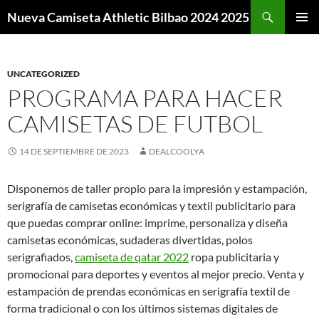
Buscar
Nueva Camiseta Athletic Bilbao 2024 2025
SALTAR
MENÚ
AL
PRINCI
CONTENIDO
UNCATEGORIZED
PROGRAMA PARA HACER
CAMISETAS DE FUTBOL
14 DE SEPTIEMBRE DE 2023
DEALCOOLYA
Disponemos de taller propio para la impresión y estampación,
serigrafía de camisetas económicas y textil publicitario para
que puedas comprar online: imprime, personaliza y diseña
camisetas económicas, sudaderas divertidas, polos
serigrafiados,
camiseta de qatar 2022
ropa publicitaria y
promocional para deportes y eventos al mejor precio. Venta y
estampación de prendas económicas en serigrafía textil de
forma tradicional o con los últimos sistemas digitales de