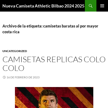
Buscar
Nueva Camiseta Athletic Bilbao 2024 2025
SALTAR
MENÚ
AL
PRINCI
CONTENIDO
Archivo de la etiqueta: camisetas baratas al por mayor
costa rica
UNCATEGORIZED
CAMISETAS REPLICAS COLO
COLO
16 DE FEBRERO DE 2023